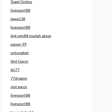
Togel Online
livesport88
jawa138
livesport88
link win88 mudah akses
panen 99
untungbet
Slot Gacor
jkt77
77dragon
slot gacor
livesport88
livesport88