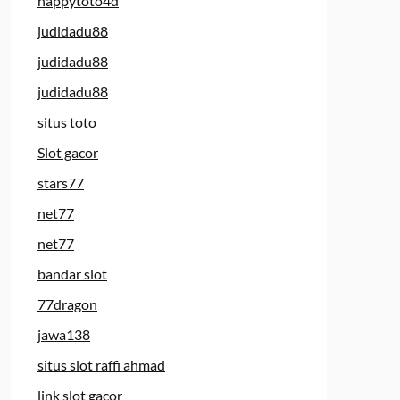
happytoto4d
judidadu88
judidadu88
judidadu88
situs toto
Slot gacor
stars77
net77
net77
bandar slot
77dragon
jawa138
situs slot raffi ahmad
link slot gacor