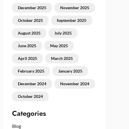
December 2025
November 2025
October 2025
September 2025
August 2025
July 2025
June 2025
May 2025
April 2025
March 2025
February 2025
January 2025
December 2024
November 2024
October 2024
Categories
Blog