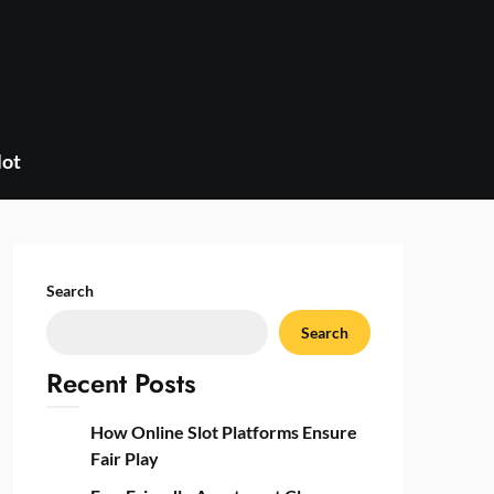
lot
Search
Search
Recent Posts
How Online Slot Platforms Ensure
Fair Play