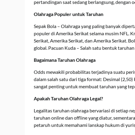
pertandingan saat sedang berlangsung, dengan o
Olahraga Populer untuk Taruhan
Sepak Bola – Olahraga yang paling banyak dipert
populer di Amerika Serikat selama musim NFL. Kr
Serikat, Amerika Serikat, dan Amerika Serikat. 
global. Pacuan Kuda – Salah satu bentuk taruhan 
Bagaimana Taruhan Olahraga
Odds mewakili probabilitas terjadinya suatu pe
dalam salah satu dari tiga format: Desimal (2,5
sangat penting untuk membuat taruhan yang tep
Apakah Taruhan Olahraga Legal?
Legalitas taruhan olahraga bervariasi di setiap
taruhan online dan offline yang diatur, sementar
petaruh untuk memahami lanskap hukum di yuris