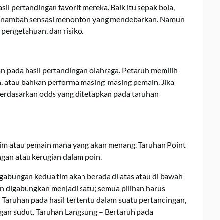
il pertandingan favorit mereka. Baik itu sepak bola,
n menambah sensasi menonton yang mendebarkan. Namun
 pengetahuan, dan risiko.
 pada hasil pertandingan olahraga. Petaruh memilih
in, atau bahkan performa masing-masing pemain. Jika
erdasarkan odds yang ditetapkan pada taruhan
tim atau pemain mana yang akan menang. Taruhan Point
ngan atau kerugian dalam poin.
 gabungan kedua tim akan berada di atas atau di bawah
n digabungkan menjadi satu; semua pilihan harus
 Taruhan pada hasil tertentu dalam suatu pertandingan,
ngan sudut. Taruhan Langsung – Bertaruh pada