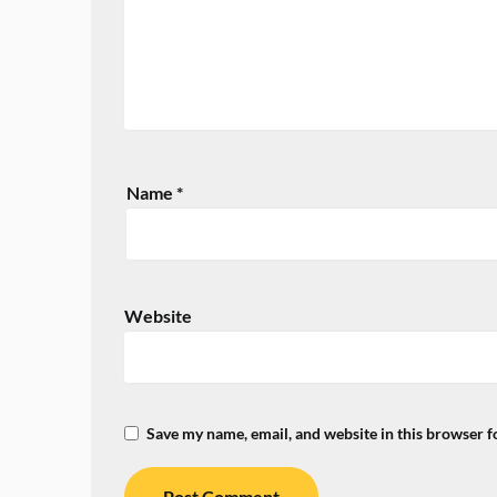
Name
*
Website
Save my name, email, and website in this browser f