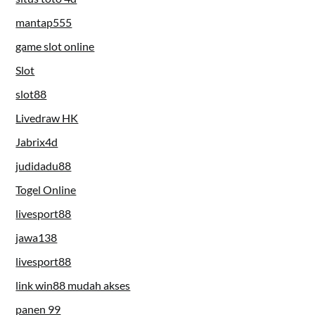
mantap555
game slot online
Slot
slot88
Livedraw HK
Jabrix4d
judidadu88
Togel Online
livesport88
jawa138
livesport88
link win88 mudah akses
panen 99