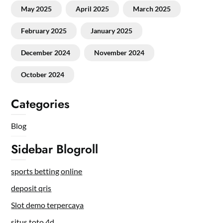
May 2025
April 2025
March 2025
February 2025
January 2025
December 2024
November 2024
October 2024
Categories
Blog
Sidebar Blogroll
sports betting online
deposit qris
Slot demo terpercaya
situs toto 4d