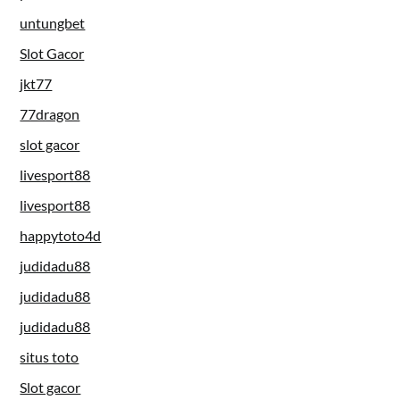
untungbet
Slot Gacor
jkt77
77dragon
slot gacor
livesport88
livesport88
happytoto4d
judidadu88
judidadu88
judidadu88
situs toto
Slot gacor