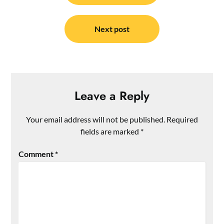
Next post
Leave a Reply
Your email address will not be published.
Required
fields are marked
*
Comment
*