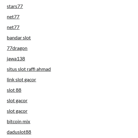
stars77
net77
net77
bandar slot
77dragon
jawa138
situs slot raffi ahmad
link slot gacor
slot 88
slot gacor
slot gacor
bitcoin mix
daduslot88