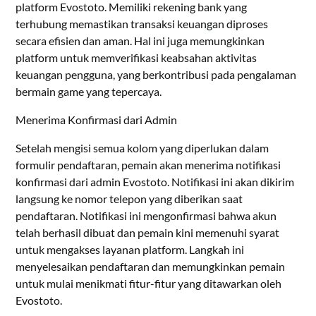
platform Evostoto. Memiliki rekening bank yang
terhubung memastikan transaksi keuangan diproses
secara efisien dan aman. Hal ini juga memungkinkan
platform untuk memverifikasi keabsahan aktivitas
keuangan pengguna, yang berkontribusi pada pengalaman
bermain game yang tepercaya.
Menerima Konfirmasi dari Admin
Setelah mengisi semua kolom yang diperlukan dalam
formulir pendaftaran, pemain akan menerima notifikasi
konfirmasi dari admin Evostoto. Notifikasi ini akan dikirim
langsung ke nomor telepon yang diberikan saat
pendaftaran. Notifikasi ini mengonfirmasi bahwa akun
telah berhasil dibuat dan pemain kini memenuhi syarat
untuk mengakses layanan platform. Langkah ini
menyelesaikan pendaftaran dan memungkinkan pemain
untuk mulai menikmati fitur-fitur yang ditawarkan oleh
Evostoto.