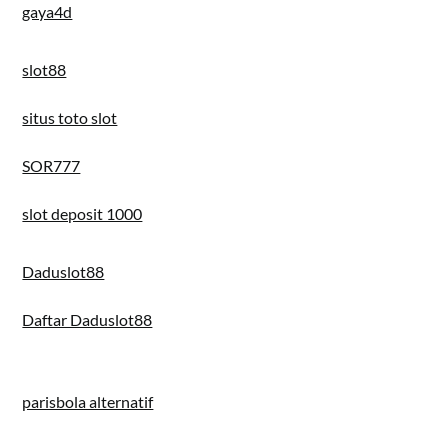
gaya4d
slot88
situs toto slot
SOR777
slot deposit 1000
Daduslot88
Daftar Daduslot88
parisbola alternatif