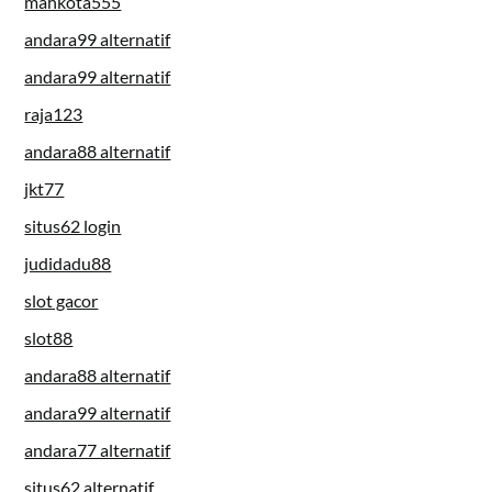
mahkota555
andara99 alternatif
andara99 alternatif
raja123
andara88 alternatif
jkt77
situs62 login
judidadu88
slot gacor
slot88
andara88 alternatif
andara99 alternatif
andara77 alternatif
situs62 alternatif