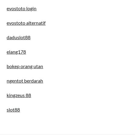
evostoto login
evostoto alternatif
daduslot88
elang178
bokep orang utan
ngentot berdarah
kingzeus 88
slot88