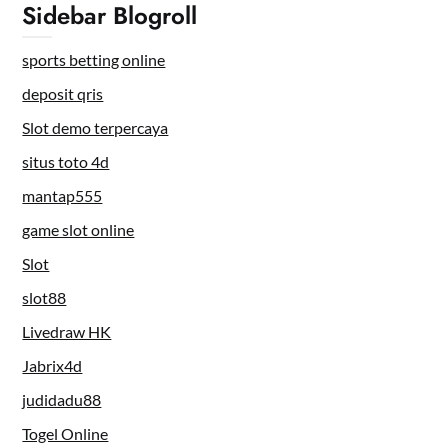
Sidebar Blogroll
sports betting online
deposit qris
Slot demo terpercaya
situs toto 4d
mantap555
game slot online
Slot
slot88
Livedraw HK
Jabrix4d
judidadu88
Togel Online