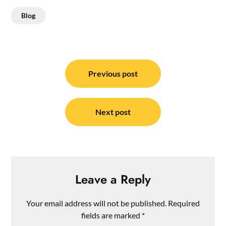
Blog
Post
navigation
Previous post
Next post
Leave a Reply
Your email address will not be published.
Required
fields are marked
*