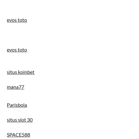
evos toto
evos toto
situs koinbet
mana77
Parisbola
situs slot 30
SPACE588